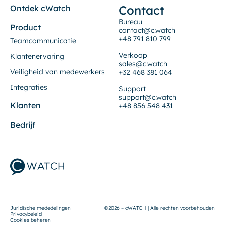
Contact
Ontdek cWatch
Bureau
Product
contact@c.watch
+48 791 810 799
Teamcommunicatie
Verkoop
Klantenervaring
sales@c.watch
Veiligheid van medewerkers
+32 468 381 064
Integraties
Support
support@c.watch
Klanten
+48 856 548 431
Bedrijf
Juridische mededelingen
©2026 – cWATCH | Alle rechten voorbehouden
Privacybeleid
Cookies beheren