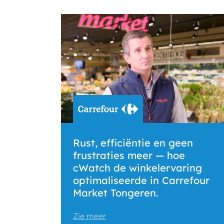
Rust, efficiëntie en geen
frustraties meer — hoe
cWatch de winkelervaring
optimaliseerde in Carrefour
Market Tongeren.
Zie meer