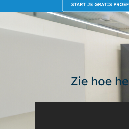
START JE GRATIS PROE
Zie hoe he