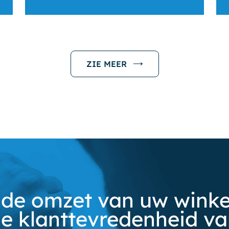
ZIE MEER
de omzet van uw winkel
e klanttevredenheid v