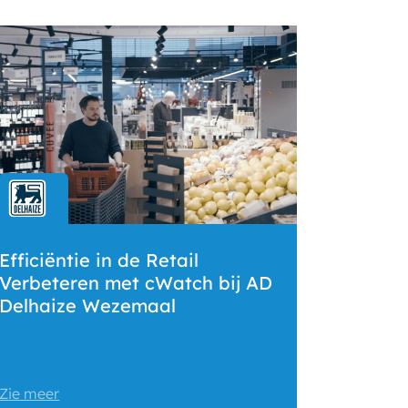
Efficiëntie in de Retail
Verbeteren met cWatch bij AD
Delhaize Wezemaal
Zie meer