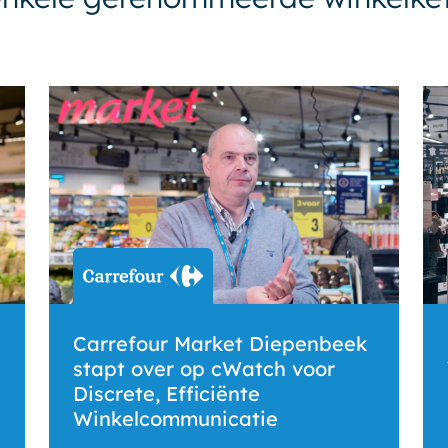
Carrefour Market Diepenbeek
stapt over op cWatch voor
Discrete, Efficiënte
Winkelcommunicatie