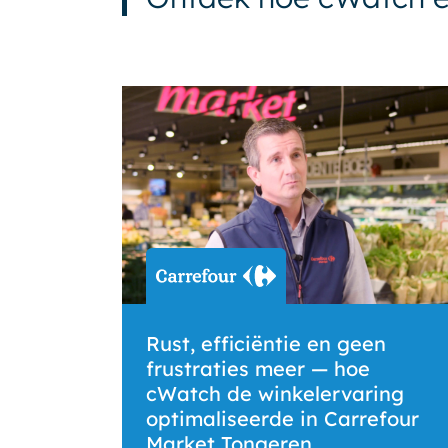
Rust, efficiëntie en geen
frustraties meer — hoe
cWatch de winkelervaring
optimaliseerde in Carrefour
Market Tongeren.