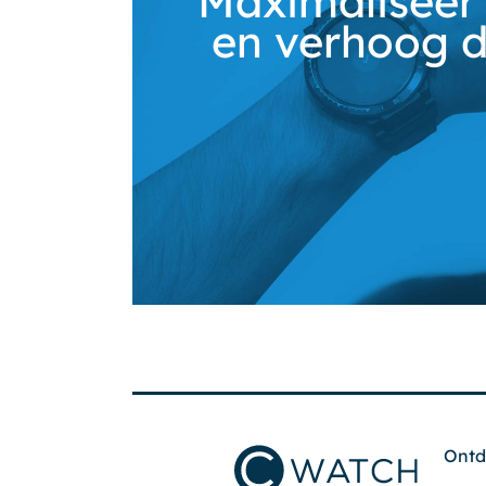
Maximaliseer 
en verhoog d
Ontd