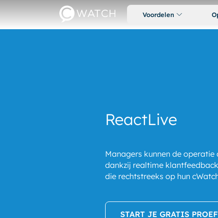
Voordelen
O
ReactLive
Managers kunnen de operatie d
dankzij realtime klantfeedbac
die rechtstreeks op hun cWat
START JE GRATIS PROE