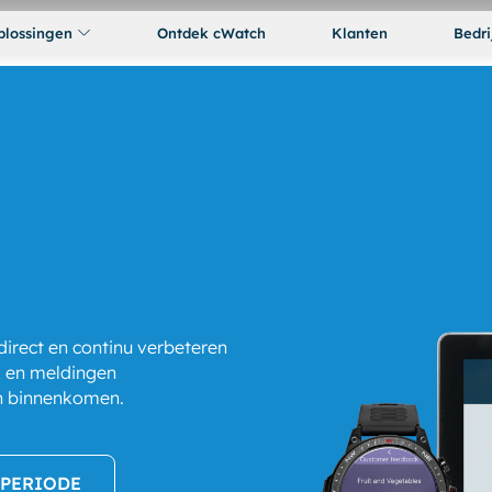
plossingen
Ontdek cWatch
Klanten
Bedri
irect en continu verbeteren
k en meldingen
ch binnenkomen.
FPERIODE