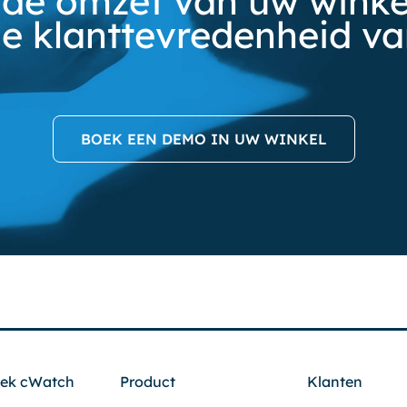
de omzet van uw winkel
e klanttevredenheid v
BOEK EEN DEMO IN UW WINKEL
ek cWatch
Product
Klanten