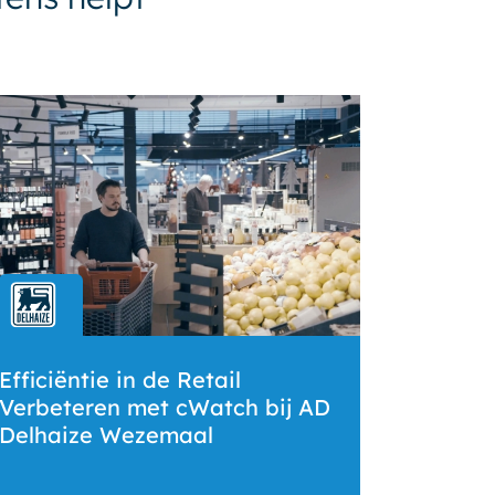
Efficiëntie in de Retail
Verbeteren met cWatch bij AD
Delhaize Wezemaal