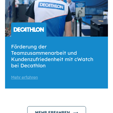
Förderung der
Teamzusammenarbeit und
Kundenzufriedenheit mit cWatch
bei Decathlon
Mehr erfahren
MEHR ERFAHREN