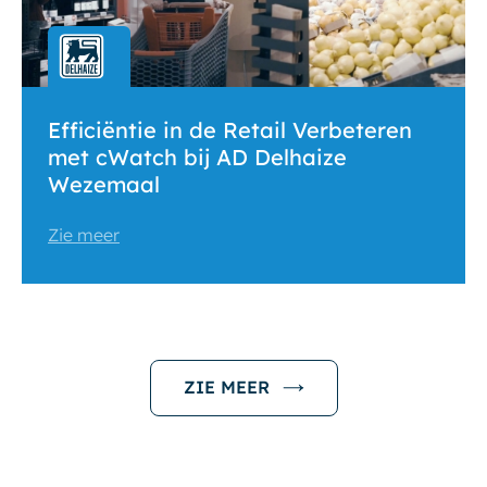
Efficiëntie in de Retail Verbeteren
met cWatch bij AD Delhaize
Wezemaal
Zie meer
ZIE MEER