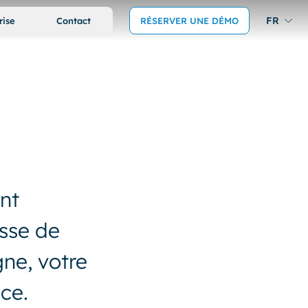
FR
rise
Contact
RÉSERVER UNE DÉMO
nt
isse de
gne, votre
ace.