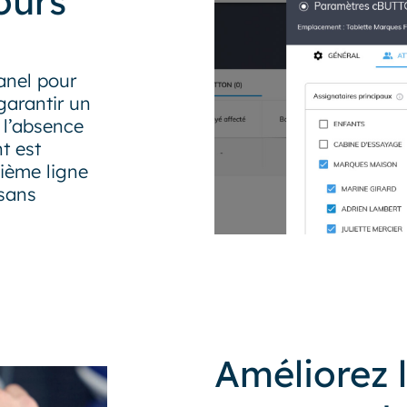
jours
anel pour
garantir un
 l’absence
t est
ième ligne
sans
Améliorez l