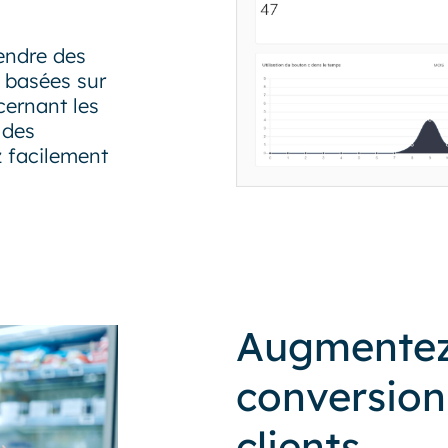
endre des
s basées sur
cernant les
 des
 facilement
Augmentez 
conversion 
clients.