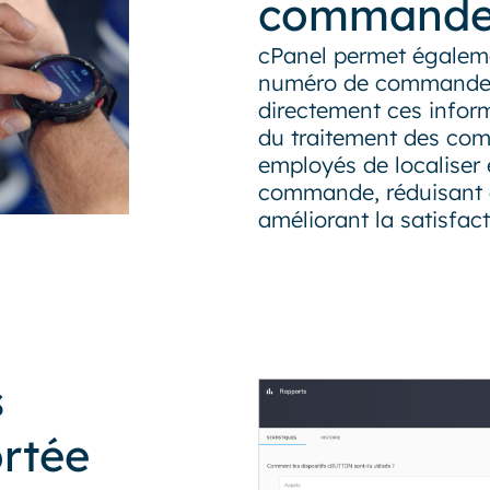
commandes
cPanel permet égalemen
numéro de commande po
directement ces infor
du traitement des co
employés de localiser 
commande, réduisant a
améliorant la satisfact
s
ortée