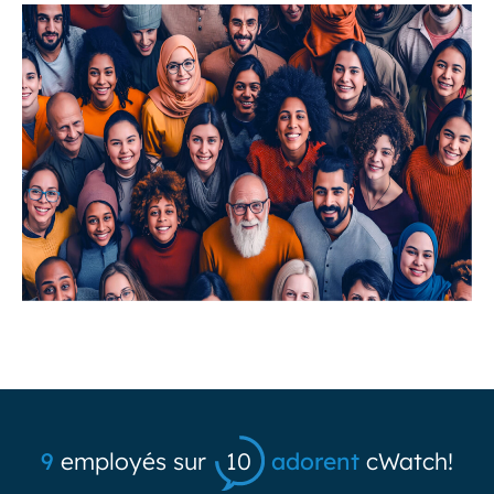
9
employés sur
10
adorent
cWatch!